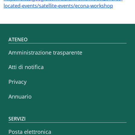
located-events/satellite-events/econa-workshop
Footer menu
ATENEO
Amministrazione trasparente
Atti di notifica
Privacy
Annuario
SERVIZI
Posta elettronica