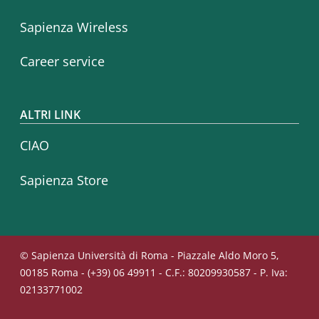
Sapienza Wireless
Career service
ALTRI LINK
CIAO
Sapienza Store
© Sapienza Università di Roma - Piazzale Aldo Moro 5,
00185 Roma - (+39) 06 49911 - C.F.: 80209930587 - P. Iva:
02133771002