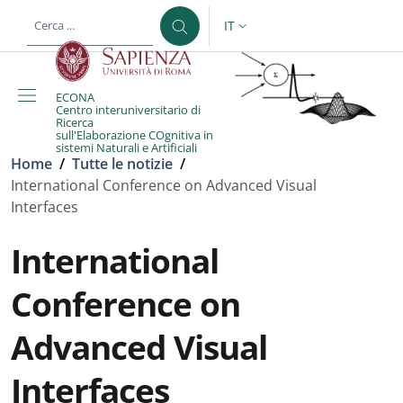
Salta al contenuto principale
Skip to footer content
IT
SELETTORE LINGUA: CURREN
ECONA
Centro interuniversitario di
Ricerca
sull'Elaborazione COgnitiva in
sistemi Naturali e Artificiali
Briciole di pane
Home
/
Tutte le notizie
/
International Conference on Advanced Visual
Interfaces
International
Conference on
Advanced Visual
Interfaces